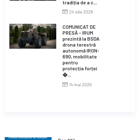
tradiția de a c...
24 iulie 2026
COMUNICAT DE
PRESĂ – IRUM
prezintă la BSDA
drona terestră
autonomă IRON-
690, mobilitate
pentru
protecția forței
�...
14 mai 2026