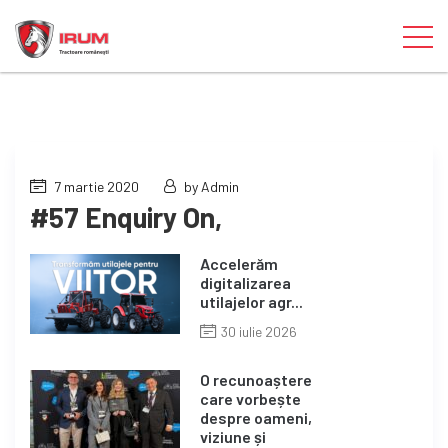
7 martie 2020
by Admin
#57 Enquiry On,
Accelerăm
digitalizarea
utilajelor agr...
30 iulie 2026
O recunoaștere
care vorbește
despre oameni,
viziune și