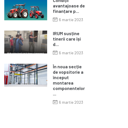
Condiții
avantajoase de
finanțare p...
6 martie 2023
IRUM susține
tinerii care își
d...
6 martie 2023
În noua secție
de vopsitorie a
început
montarea
componentelor
...
6 martie 2023