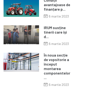
Condiții
avantajoase de
finanțare p...
6 martie 2023
IRUM susține
tinerii care își
d...
6 martie 2023
În noua secție
de vopsitorie a
început
montarea
componentelor
...
6 martie 2023