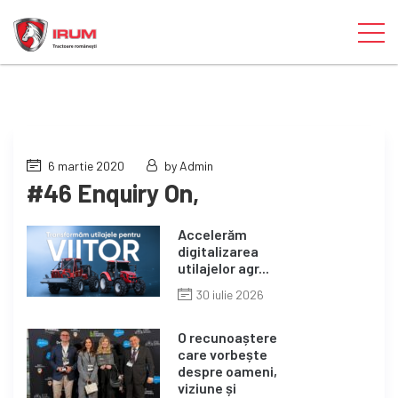
6 martie 2020
by Admin
#46 Enquiry On,
Accelerăm
digitalizarea
utilajelor agr...
30 iulie 2026
O recunoaștere
care vorbește
despre oameni,
viziune și