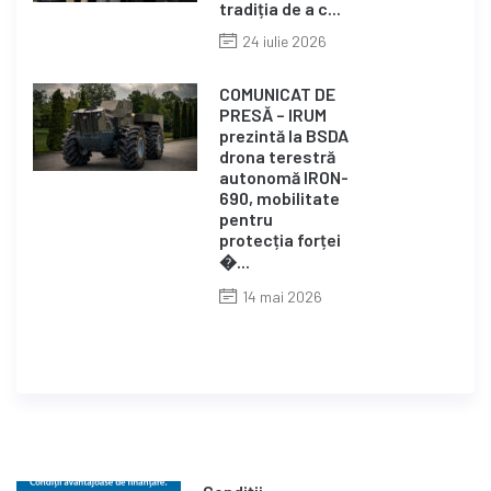
tradiția de a c...
24 iulie 2026
COMUNICAT DE
PRESĂ – IRUM
prezintă la BSDA
drona terestră
autonomă IRON-
690, mobilitate
pentru
protecția forței
�...
14 mai 2026