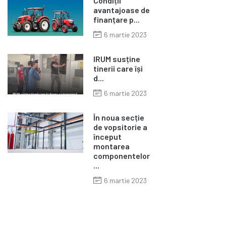
Condiții
avantajoase de
finanțare p...
6 martie 2023
IRUM susține
tinerii care își
d...
6 martie 2023
În noua secție
de vopsitorie a
început
montarea
componentelor
...
6 martie 2023