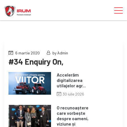
6 martie 2020
by Admin
#34 Enquiry On,
Accelerăm
digitalizarea
utilajelor agr...
30 iulie 2026
O recunoaștere
care vorbește
despre oameni,
viziune și