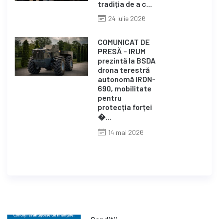
tradiția de a c...
24 iulie 2026
COMUNICAT DE
PRESĂ – IRUM
prezintă la BSDA
drona terestră
autonomă IRON-
690, mobilitate
pentru
protecția forței
�...
14 mai 2026