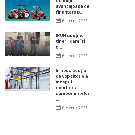
Condiții
avantajoase de
finanțare p...
6 martie 2023
IRUM susține
tinerii care își
d...
6 martie 2023
În noua secție
de vopsitorie a
început
montarea
componentelor
...
6 martie 2023