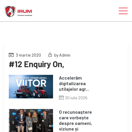
3 martie 2020
by Admin
#12 Enquiry On,
Accelerăm
digitalizarea
utilajelor agr...
30 iulie 2026
O recunoaștere
care vorbește
despre oameni,
viziune și