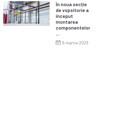
În noua secție
de vopsitorie a
început
montarea
componentelor
...
6 martie 2023