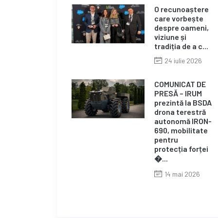
O recunoaștere
care vorbește
despre oameni,
viziune și
tradiția de a c...
24 iulie 2026
COMUNICAT DE
PRESĂ – IRUM
prezintă la BSDA
drona terestră
autonomă IRON-
690, mobilitate
pentru
protecția forței
�...
14 mai 2026