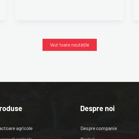
Vezi toate noutățile
roduse
Despre noi
actoare agricole
Despre companie