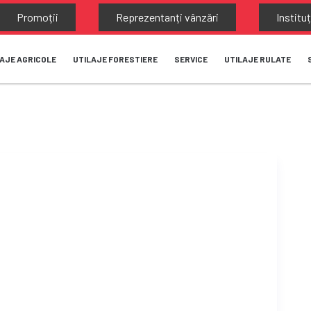
Promoții
Reprezentanți vânzări
Instituț
AJE AGRICOLE
UTILAJE FORESTIERE
SERVICE
UTILAJE RULATE