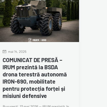
mai 14, 2026
COMUNICAT DE PRESĂ –
IRUM prezintă la BSDA
drona terestră autonomă
IRON-690, mobilitate
pentru protecția forței și
misiuni defensive
București, 13 mai 2026 — IRUM prezintă, în