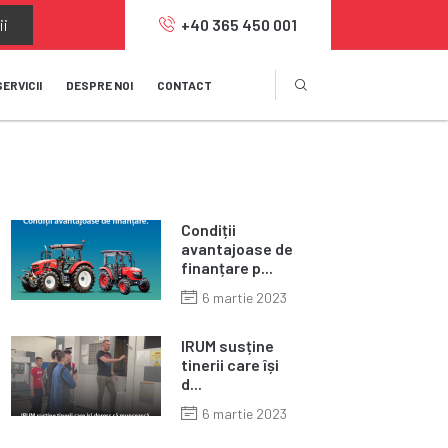
ii
+40 365 450 001
SERVICII
DESPRE NOI
CONTACT
Condiții
avantajoase de
finanțare p...
6 martie 2023
IRUM susține
tinerii care își
d...
6 martie 2023