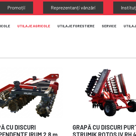
Promoții
Reprezentanți vânzări
Instituț
ICOLE
UTILAJE AGRICOLE
UTILAJE FORESTIERE
SERVICE
UTILA
Ă CU DISCURI
GRAPĂ CU DISCURI PU
PENDENTE IRUM 2,8 m
STRUMIK ROTOS IV RH 4