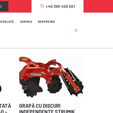
ii
+40 365 450 001
JE RULATE
SERVICII
DESPRE NOI
RTATĂ
GRAPĂ CU DISCURI
0 –
INDEPENDENTE STRUMIK