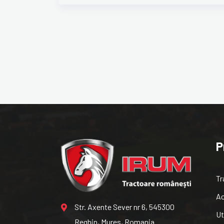
P
Tr
Ac
Str. Axente Sever nr 6, 545300
Ut
Reghin, Mures, Romania