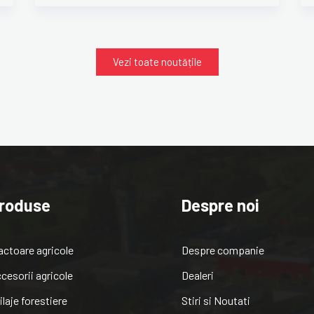
Vezi toate noutățile
roduse
Despre noi
actoare agricole
Despre companie
cesorii agricole
Dealeri
ilaje forestiere
Stiri si Noutati