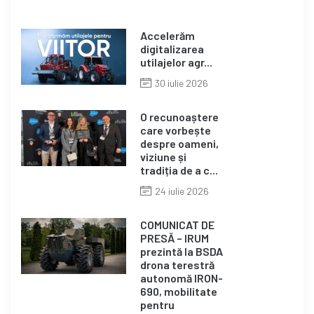
Accelerăm
digitalizarea
utilajelor agr...
30 iulie 2026
O recunoaștere
care vorbește
despre oameni,
viziune și
tradiția de a c...
24 iulie 2026
COMUNICAT DE
PRESĂ – IRUM
prezintă la BSDA
drona terestră
autonomă IRON-
690, mobilitate
pentru