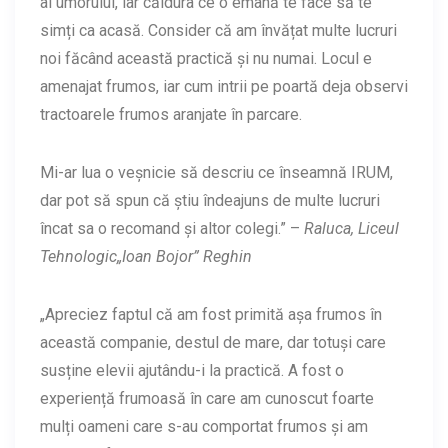
al umorului, iar căldura ce o emană te face să te
simți ca acasă. Consider că am învățat multe lucruri
noi făcând această practică și nu numai. Locul e
amenajat frumos, iar cum intrii pe poartă deja observi
tractoarele frumos aranjate în parcare.
Mi-ar lua o veșnicie să descriu ce înseamnă IRUM,
dar pot să spun că știu îndeajuns de multe lucruri
încat sa o recomand și altor colegi.” –
Raluca, Liceul
Tehnologic„Ioan Bojor” Reghin
„Apreciez faptul că am fost primită așa frumos în
această companie, destul de mare, dar totuși care
susține elevii ajutându-i la practică. A fost o
experiență frumoasă în care am cunoscut foarte
mulți oameni care s-au comportat frumos și am