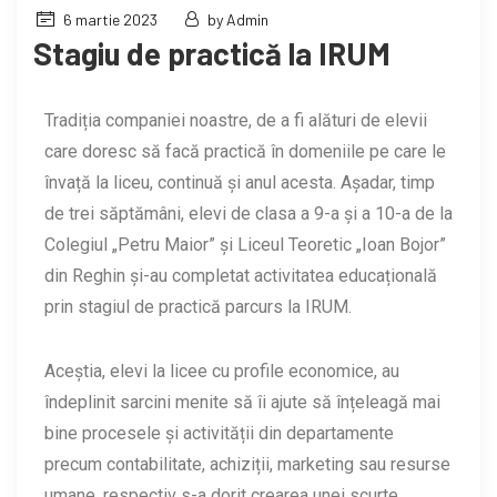
6 martie 2023
by Admin
Stagiu de practică la IRUM
Tradiția companiei noastre, de a fi alături de elevii
care doresc să facă practică în domeniile pe care le
învață la liceu, continuă și anul acesta. Așadar, timp
de trei săptămâni, elevi de clasa a 9-a și a 10-a de la
Colegiul „Petru Maior” și Liceul Teoretic „Ioan Bojor”
din Reghin și-au completat activitatea educațională
prin stagiul de practică parcurs la IRUM.
Aceștia, elevi la licee cu profile economice, au
îndeplinit sarcini menite să îi ajute să înțeleagă mai
bine procesele și activității din departamente
precum contabilitate, achiziții, marketing sau resurse
umane, respectiv s-a dorit crearea unei scurte