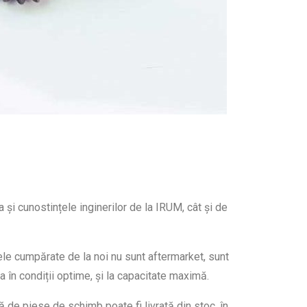
 și cunostințele inginerilor de la IRUM, cât și de
sele cumpărate de la noi nu sunt aftermarket, sunt
ona în condiții optime, și la capacitate maximă.
 de piese de schimb poate fi livrată din stoc, în