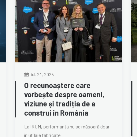
iul. 24, 2026
O recunoaștere care
vorbește despre oameni,
viziune și tradiția de a
construi în România
La IRUM, performanța nu se măsoară doar
în utilaje fabricate