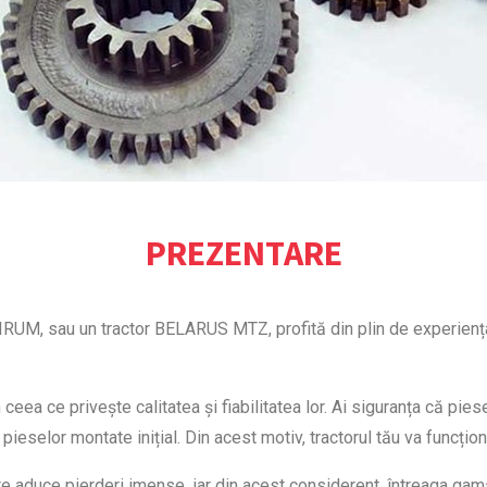
PREZENTARE
a IRUM, sau un tractor BELARUS MTZ, profită din plin de experiența
ceea ce privește calitatea și fiabilitatea lor. Ai siguranța că pie
le pieselor montate inițial. Din acest motiv, tractorul tău va funcți
e aduce pierderi imense, iar din acest considerent, întreaga gamă