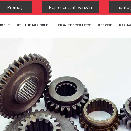
Promoții
Reprezentanți vânzări
Instituț
ICOLE
UTILAJE AGRICOLE
UTILAJE FORESTIERE
SERVICE
UTILA