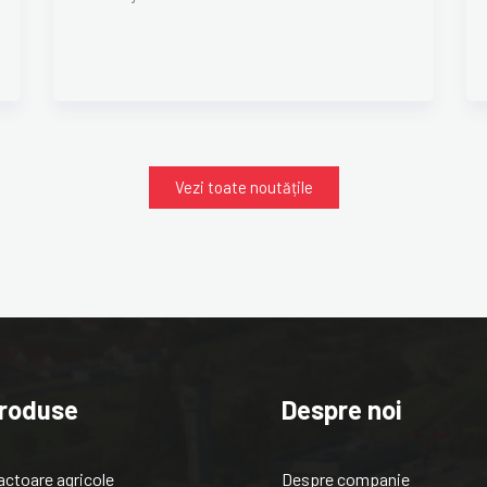
Vezi toate noutățile
roduse
Despre noi
actoare agricole
Despre companie