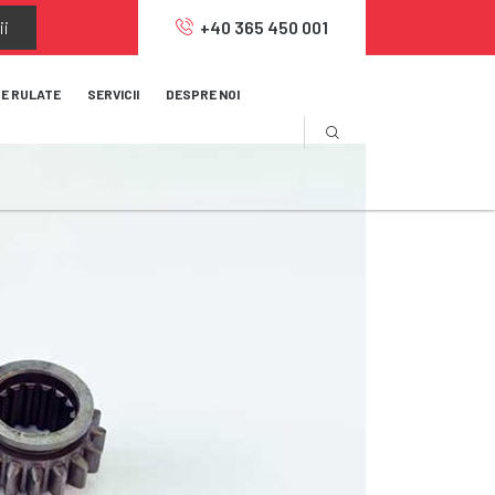
ii
+40 365 450 001
JE RULATE
SERVICII
DESPRE NOI