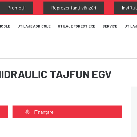
Promoții
Reprezentanți vânzări
Instituț
ICOLE
UTILAJE AGRICOLE
UTILAJE FORESTIERE
SERVICE
UTILA
HIDRAULIC TAJFUN EGV
Finanțare