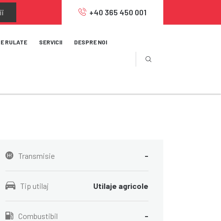
ii
+40 365 450 001
JE RULATE
SERVICII
DESPRE NOI
Transmisie
-
Tip utilaj
Utilaje agricole
Combustibil
-