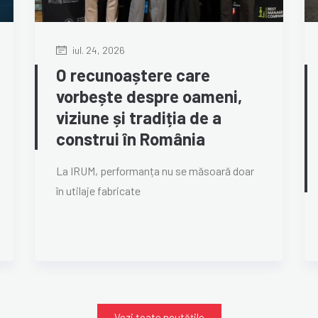
iul. 24, 2026
O recunoaștere care
vorbește despre oameni,
viziune și tradiția de a
construi în România
La IRUM, performanța nu se măsoară doar
în utilaje fabricate
Vezi toate noutățile