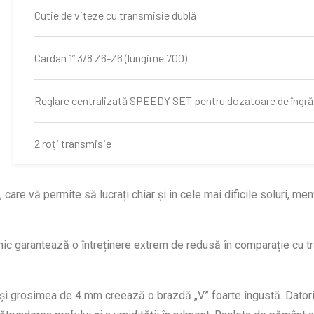
Cutie de viteze cu transmisie dublă
Cardan 1” 3/8 Z6-Z6 (lungime 700)
Reglare centralizată SPEEDY SET pentru dozatoare de îng
2 roți transmisie
Vacuummetru
re vă permite să lucrați chiar și in cele mai dificile soluri, menț
Kit lumini
anic garantează o întreținere extrem de redusă în comparație cu tr
Plăcuțe de gabarit
i grosimea de 4 mm creează o brazdă „V” foarte îngustă. Datorită