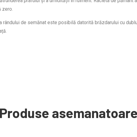
Marcator de rând hidraulic
trunderea prafului și a umidității în rulment. Racleta de pământ 
 zero.
Set discuri floarea soarelui
 rândului de semănat este posibilă datorită brăzdarului cu dublu 
ață.
Set discuri porumb
Calculator V1200 (control pe rând cu alarmă, contor hectare
Greutate
Produse asemanatoar