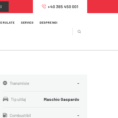
ii
+40 365 450 001
JE RULATE
SERVICII
DESPRE NOI
Transmisie
-
Tip utilaj
Maschio Gaspardo
Combustibil
-