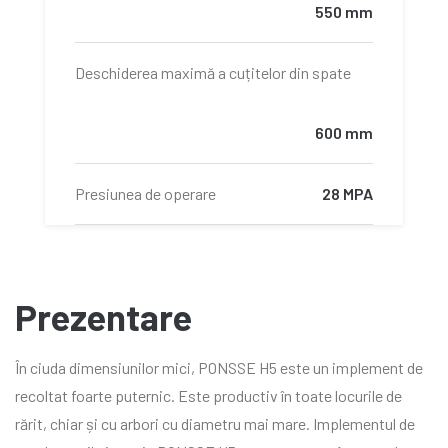
550 mm
Deschiderea maximă a cuțitelor din spate
600 mm
Presiunea de operare
28 MPA
Tracked carrier weight
10 – 13 tone
Prezentare
Aparat de măsură
PONSSE Opti4G
În ciuda dimensiunilor mici, PONSSE H5 este un implement de
recoltat foarte puternic. Este productiv în toate locurile de
rărit, chiar și cu arbori cu diametru mai mare. Implementul de