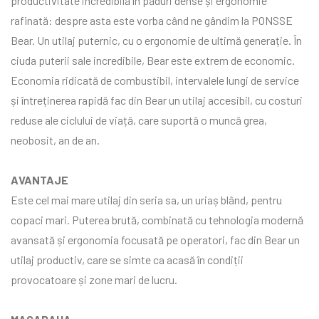
productivitate incredibilă în păduri dense și ergonomie
rafinată: despre asta este vorba când ne gândim la PONSSE
Bear. Un utilaj puternic, cu o ergonomie de ultimă generație. În
ciuda puterii sale incredibile, Bear este extrem de economic.
Economia ridicată de combustibil, intervalele lungi de service
și întreținerea rapidă fac din Bear un utilaj accesibil, cu costuri
reduse ale ciclului de viață, care suportă o muncă grea,
neobosit, an de an.
AVANTAJE
Este cel mai mare utilaj din seria sa, un uriaș blând, pentru
copaci mari. Puterea brută, combinată cu tehnologia modernă
avansată și ergonomia focusată pe operatori, fac din Bear un
utilaj productiv, care se simte ca acasă în condiții
provocatoare și zone mari de lucru.