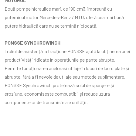
MOTORUL
Două pompe hidraulice mari, de 190 cm3, împreună cu
puternicul motor Mercedes-Benz / MTU, oferă cea mai bună
putere hidraulică care nu se termină niciodată.
PONSSE SYNCHROWINCH
Troliul de asistență la tracțiune PONSSE ajută la obținerea unei
productivități ridicate în operațiunile pe pante abrupte.
Permite funcționarea acelorași utilaje în locuri de lucru plate și
abrupte, fără a fi nevoie de utilaje sau metode suplimentare.
PONSSE Synchrowinch protejează solul de spargere și
eroziune, economisește combustibil și reduce uzura
componentelor de transmisie ale unității.