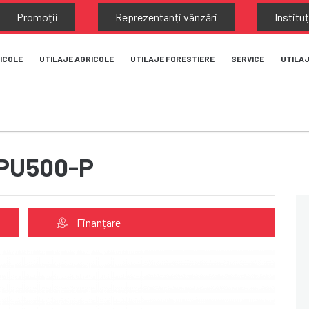
Promoții
Reprezentanți vânzări
Instituț
ICOLE
UTILAJE AGRICOLE
UTILAJE FORESTIERE
SERVICE
UTILA
 FPU500-P
Finanțare