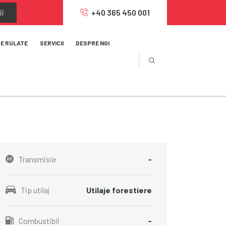
ii
+40 365 450 001
JE RULATE
SERVICII
DESPRE NOI
Transmisie
-
Tip utilaj
Utilaje forestiere
Combustibil
-