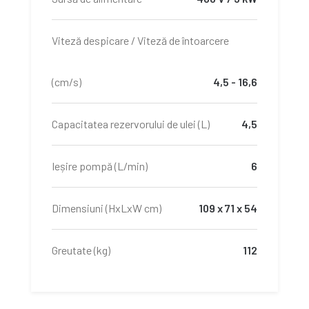
Viteză despicare / Viteză de întoarcere
(cm/s)
4,5 - 16,6
Capacitatea rezervorului de ulei (L)
4,5
Ieșire pompă (L/min)
6
Dimensiuni (HxLxW cm)
109 x 71 x 54
Greutate (kg)
112