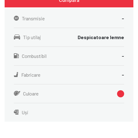
Cumpără
Transmisie
-
Tip utilaj
Despicatoare lemne
Combustibil
-
Fabricare
-
Culoare
Uși