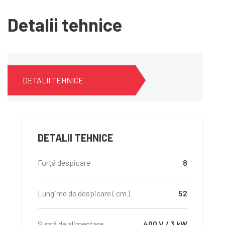
Detalii tehnice
DETALII TEHNICE
DETALII TEHNICE
Forță despicare
8
Lungime de despicare ( cm )
52
Sursă de alimentare
400 V / 3 kW