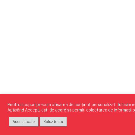
Pentru scopuri precum afișarea de conținut personalizat, folosim mo
Apăsând
Accept
, ești de acord să permiți colectarea de informații p
Accept toate
Refuz toate