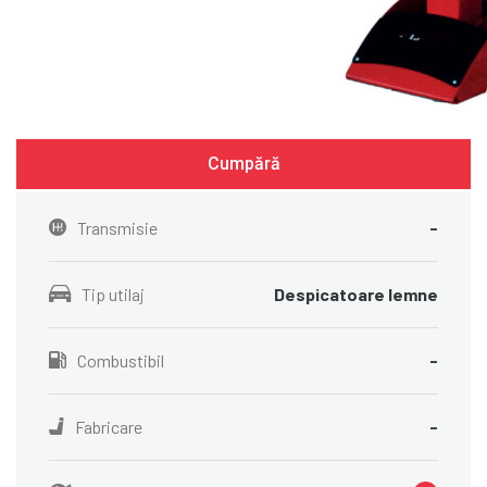
Cumpără
Transmisie
-
Tip utilaj
Despicatoare lemne
Combustibil
-
Fabricare
-