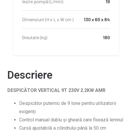
Ieșire pompă (L/min)
19
Dimensiuni (H x L x W cm )
130 x 60 x 84
Greutate (kg)
180
Descriere
DESPICĂTOR VERTICAL 9T 230V 2.2KW AMR
Despicător puternic de 9 tone pentru utilizatorii
exigenți
Control manual dublu și gheară care fixează lemnul
Cursă ajustabilă a cilindrului până la 50 cm