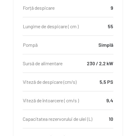
Forță despicare
9
Lungime de despicare ( cm )
55
Pompă
Simplă
Sursă de alimentare
230 / 2,2 kW
Viteză de despicare (cm/s)
5,5 PS
Viteză de întoarcere ( cm/s )
9,4
Capacitatea rezervorului de ulei (L)
10