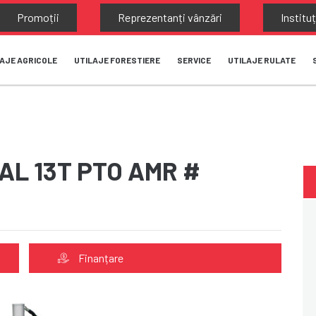
Promoții
Reprezentanți vânzări
Instituț
AJE AGRICOLE
UTILAJE FORESTIERE
SERVICE
UTILAJE RULATE
AL 13T PTO AMR #
Finanțare