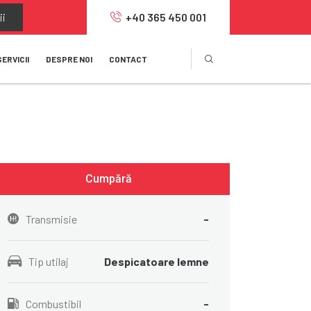
ii
+40 365 450 001
SERVICII
DESPRE NOI
CONTACT
Cumpără
Transmisie
-
Tip utilaj
Despicatoare lemne
Combustibil
-