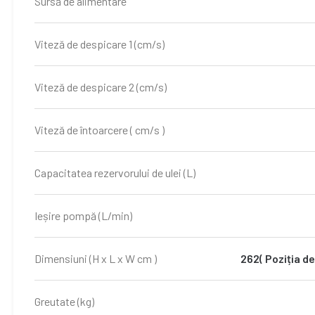
Sursă de alimentare
Viteză de despicare 1 (cm/s)
Viteză de despicare 2 (cm/s)
Viteză de întoarcere ( cm/s )
Capacitatea rezervorului de ulei (L)
Ieșire pompă (L/min)
Dimensiuni (H x L x W cm )
262( Poziția de
Greutate (kg)