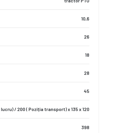
tractor PTO
10,6
26
18
28
45
 lucru) / 200 ( Poziția transport) x 135 x 120
398