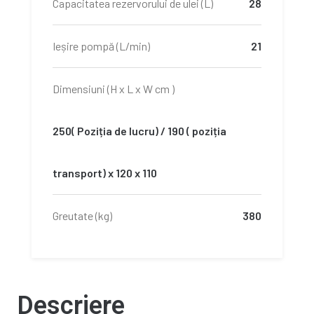
Capacitatea rezervorului de ulei (L)
28
Ieșire pompă (L/min)
21
Dimensiuni (H x L x W cm )
250( Poziția de lucru) / 190 ( poziția
transport) x 120 x 110
Greutate (kg)
380
Descriere