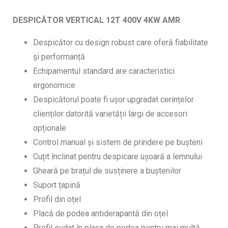
DESPICĂTOR VERTICAL 12T 400V 4KW AMR
Despicător cu design robust care oferă fiabilitate
și performanță
Echipamentul standard are caracteristici
ergonomice
Despicătorul poate fi ușor upgradat cerințelor
clienților datorită varietății largi de accesori
opționale
Control manual și sistem de prindere pe bușteni
Cuțit înclinat pentru despicare ușoară a lemnului
Gheară pe brațul de susținere a buștenilor
Suport țapină
Profil din oțel
Placă de podea antiderapantă din oțel
Profil sudat în placa de podea pentru mai multă