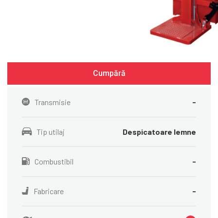
Cumpără
Transmisie
-
Tip utilaj
Despicatoare lemne
Combustibil
-
Fabricare
-