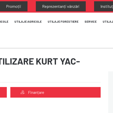
Promoții
Reprezentanți vânzări
Instituț
ICOLE
UTILAJE AGRICOLE
UTILAJE FORESTIERE
SERVICE
UTILA
TILIZARE KURT YAC-
Finanțare