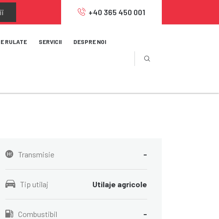
ii
+40 365 450 001
JE RULATE
SERVICII
DESPRE NOI
Transmisie
-
Tip utilaj
Utilaje agricole
Combustibil
-