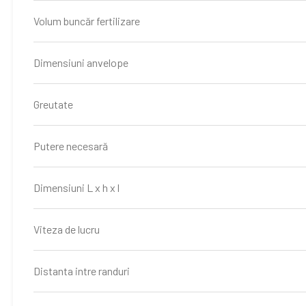
Volum buncăr fertilizare
Dimensiuni anvelope
Greutate
Putere necesară
Dimensiuni L x h x l
Viteza de lucru
Distanta intre randuri