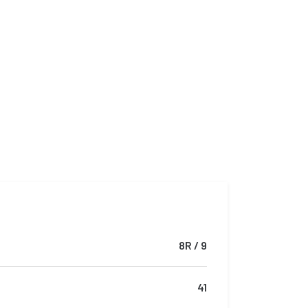
8R / 9
41