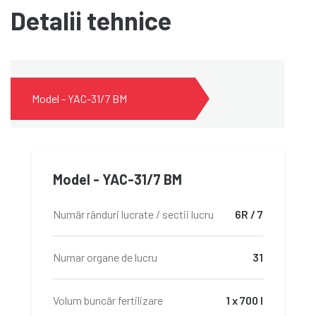
Detalii tehnice
Model - YAC-31/7 BM
Model - YAC-31/7 BM
Număr rânduri lucrate / sectii lucru
6R / 7
Numar organe de lucru
31
Volum buncăr fertilizare
1 x 700 l