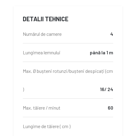
DETALII TEHNICE
Numărul de camere
4
Lungimea lemnului
până la 1 m
Max. Ø bușteni rotunzi/bușteni despicați (cm
)
16/ 24
Max. tăiere / minut
60
Lungime de tăiere ( cm )