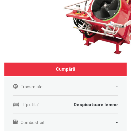
Cumpără
Transmisie
-
Tip utilaj
Despicatoare lemne
Combustibil
-