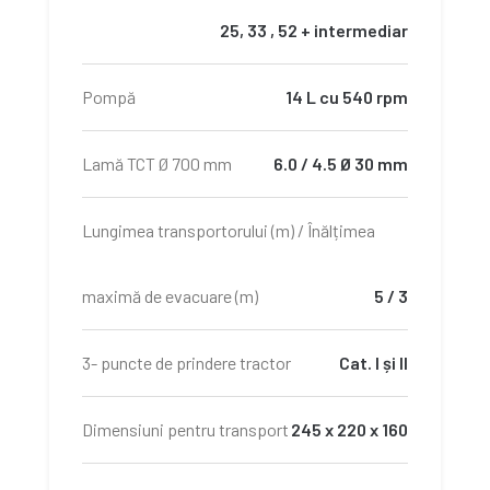
25, 33 , 52 + intermediar
Pompă
14 L cu 540 rpm
Lamă TCT Ø 700 mm
6.0 / 4.5 Ø 30 mm
Lungimea transportorului (m) / Înălțimea
maximă de evacuare (m)
5 / 3
3- puncte de prindere tractor
Cat. I și II
Dimensiuni pentru transport
245 x 220 x 160