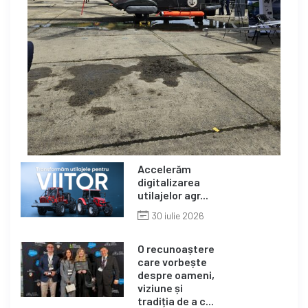
Accelerăm
digitalizarea
utilajelor agr...
30 iulie 2026
O recunoaștere
care vorbește
despre oameni,
viziune și
tradiția de a c...