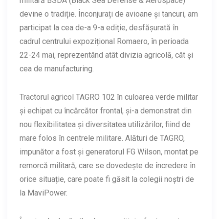
militară BSDA (Black Sea Defense & Aerospace)
devine o tradiție. Înconjurați de avioane și tancuri, am
participat la cea de-a 9-a ediție, desfășurată în
cadrul centrului expozițional Romaero, în perioada
22-24 mai, reprezentând atât divizia agricolă, cât și
cea de manufacturing.
Tractorul agricol TAGRO 102 în culoarea verde militar
și echipat cu încărcător frontal, și-a demonstrat din
nou flexibilitatea și diversitatea utilizărilor, fiind de
mare folos în centrele militare. Alături de TAGRO,
impunător a fost și generatorul FG Wilson, montat pe
remorcă militară, care se dovedește de încredere în
orice situație, care poate fi găsit la colegii noștri de
la MaviPower.