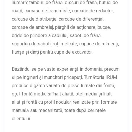
numără: tamburi de frână, discuri de frână, butuci de
roată, carcase de transmisie, carcase de reductor,
carcase de distribuție, carcase de diferențial,
carcase de ambreiaj, pârghii de acționare, bucșe,
bride de prindere a cablului, saboți de frână,
suporturi de saboți, roți melcate, capace de rulmenți,
flanșe și dinți pentru cupe de excavator.
Bazându-se pe vasta experiență în domeniu, precum
și pe ingineri și muncitori pricepuți, Turnătoria IRUM
produce o gamă variată de piese turnate din fontă,
oțel, fontă mediu și înalt aliată, oțel mediu și înalt
aliat și fontă cu profil nodular, realizate prin formare
manuală sau mecanizată, toate după cerințele
clientului.