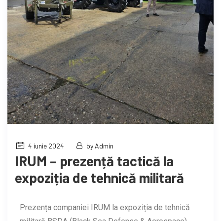
4 iunie 2024
by Admin
IRUM – prezență tactică la
expoziția de tehnică militară
Prezența companiei IRUM la expoziția de tehnică