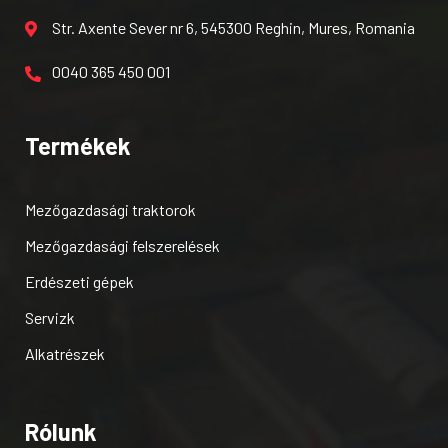
Str. Axente Sever nr 6, 545300 Reghin, Mures, Romania
0040 365 450 001
Termékek
Mezőgazdasági traktorok
Mezőgazdasági felszerelések
Erdészeti gépek
Servizk
Alkatrészek
Rólunk