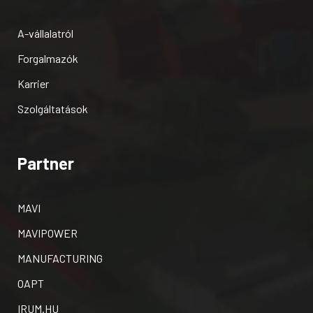
A-vállalatról
Forgalmazók
Karrier
Szolgáltatások
Partner
MAVI
MAVIPOWER
MANUFACTURING
OAPT
IRUM.HU