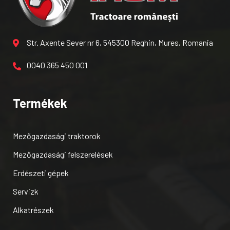
Str. Axente Sever nr 6, 545300 Reghin, Mures, Romania
0040 365 450 001
Termékek
Mezőgazdasági traktorok
Mezőgazdasági felszerelések
Erdészeti gépek
Servizk
Alkatrészek