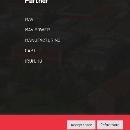
Partner
MAVI
MAVIPOWER
MANUFACTURING
OAPT
IRUM.HU
datvédelmi irányelvek
Tanúsítványok
Finanszírozás
Accept toate
Refuz toate