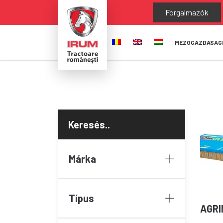
Forgalmazók
MEZOGAZDASAG
Márka
Típus
AGRI