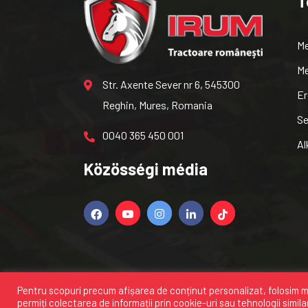
T
Me
Me
Str. Axente Sever nr 6, 545300
Er
Reghin, Mures, Romania
Se
0040 365 450 001
Al
Közösségi média
Pentru scopuri precum afișarea de conținut personalizat, folosim m
Minden jog fenntartva
IRUM SA
2024
permiți colectarea de informații prin cookie-uri sau tehnologii simila