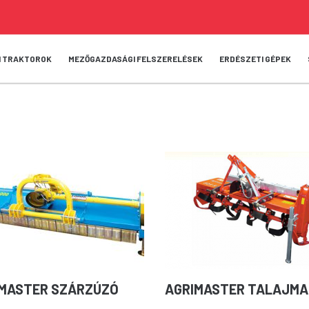
I TRAKTOROK
MEZŐGAZDASÁGI FELSZERELÉSEK
ERDÉSZETI GÉPEK
MASTER SZÁRZÚZÓ
AGRIMASTER TALAJM