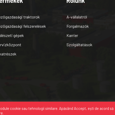
ermékek
Rólunk
zőgazdasági traktorok
A-vállalatról
zőgazdasági felszerelések
Forgalmazók
dészeti gépek
Karrier
rvizközpont
Szolgáltatások
katrészek
odule cookie sau tehnologii similare. Apăsând
Accept
, ești de acord să
A
re.