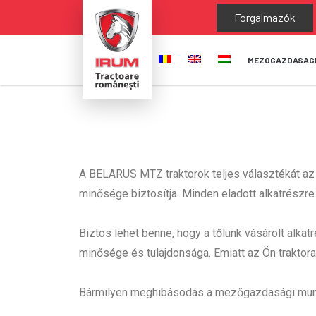
Forgalmazók
MEZOGAZDASAG
A BELARUS MTZ traktorok teljes választékát az
minősége biztosítja. Minden eladott alkatrészre
Biztos lehet benne, hogy a tőlünk vásárolt alk
minősége és tulajdonsága. Emiatt az Ön traktor
Bármilyen meghibásodás a mezőgazdasági munkák s