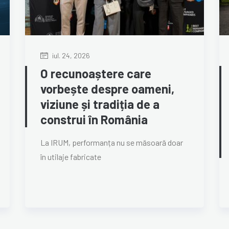
iul. 24, 2026
O recunoaștere care
vorbește despre oameni,
viziune și tradiția de a
construi în România
La IRUM, performanța nu se măsoară doar
în utilaje fabricate