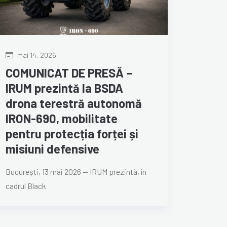
mai 14, 2026
COMUNICAT DE PRESĂ –
IRUM prezintă la BSDA
drona terestră autonomă
IRON-690, mobilitate
pentru protecția forței și
misiuni defensive
București, 13 mai 2026 — IRUM prezintă, în
cadrul Black