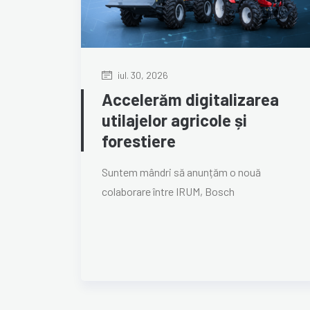
iul. 30, 2026
Accelerăm digitalizarea
utilajelor agricole și
forestiere
Suntem mândri să anunțăm o nouă
colaborare între IRUM, Bosch