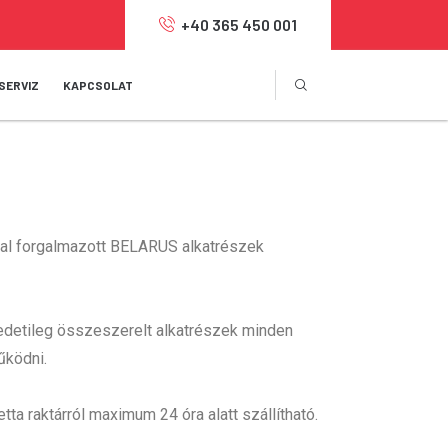
+40 365 450 001
SERVIZ
KAPCSOLAT
tal forgalmazott BELARUS alkatrészek
redetileg összeszerelt alkatrészek minden
űködni.
a raktárról maximum 24 óra alatt szállítható.