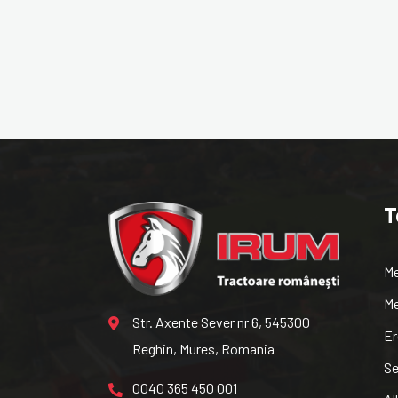
T
Me
Me
Str. Axente Sever nr 6, 545300
Er
Reghin, Mures, Romania
Se
0040 365 450 001