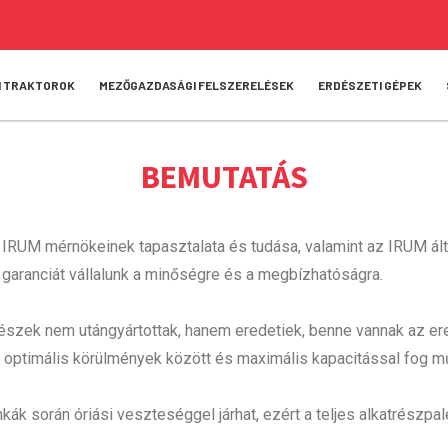
I TRAKTOROK
MEZŐGAZDASÁGI FELSZERELÉSEK
ERDÉSZETI GÉPEK
BEMUTATÁS
 IRUM mérnökeinek tapasztalata és tudása, valamint az IRUM ál
 garanciát vállalunk a minőségre és a megbízhatóságra.
atrészek nem utángyártottak, hanem eredetiek, benne vannak az e
a optimális körülmények között és maximális kapacitással fog m
orán óriási veszteséggel járhat, ezért a teljes alkatrészpalett