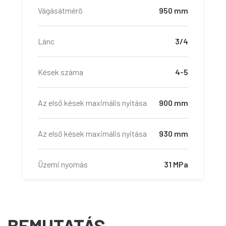
Vágásátmérő
950 mm
Lánc
3/4
Kések száma
4-5
Az első kések maximális nyitása
900 mm
Az első kések maximális nyitása
930 mm
Üzemi nyomás
31 MPa
Nyomtatott szállító súly
24-35 t
BEMUTATÁS
Mérőeszköz
PONSSE Opti Control System