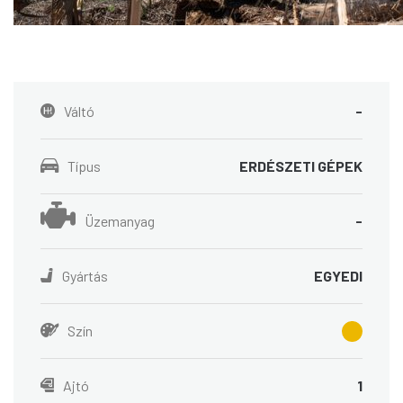
Váltó
-
Típus
ERDÉSZETI GÉPEK
Üzemanyag
-
Gyártás
EGYEDI
Szín
Ajtó
1