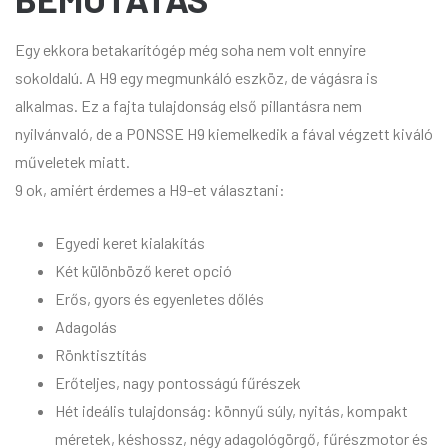
Egy ekkora betakarítógép még soha nem volt ennyire
sokoldalú. A H9 egy megmunkáló eszköz, de vágásra is
alkalmas. Ez a fajta tulajdonság első pillantásra nem
nyilvánvaló, de a PONSSE H9 kiemelkedik a fával végzett kiváló
műveletek miatt.
9 ok, amiért érdemes a H9-et választani:
Egyedi keret kialakítás
Két különböző keret opció
Erős, gyors és egyenletes dőlés
Adagolás
Rönktisztítás
Erőteljes, nagy pontosságú fűrészek
Hét ideális tulajdonság: könnyű súly, nyitás, kompakt
méretek, késhossz, négy adagológörgő, fűrészmotor és