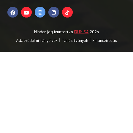
Minden jog fenntartva
IRUM SA
2024
Adatvédelmi irányelvek
Tanúsítványok
Finanszírozás