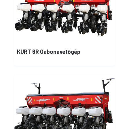
KURT 6R Gabonavetőgép