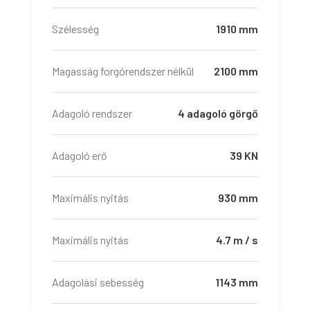
Szélesség
1910 mm
Magasság forgórendszer nélkül
2100 mm
Adagoló rendszer
4 adagoló görgő
Adagoló erő
39 KN
Maximális nyitás
930 mm
Maximális nyitás
4.7 m / s
Adagolási sebesség
1143 mm