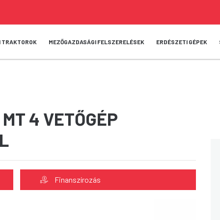
I TRAKTOROK
MEZŐGAZDASÁGI FELSZERELÉSEK
ERDÉSZETI GÉPEK
 MT 4 VETŐGÉP
L
Finanszírozás