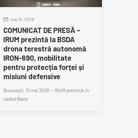
mai 14, 2026
COMUNICAT DE PRESĂ –
IRUM prezintă la BSDA
drona terestră autonomă
IRON-690, mobilitate
pentru protecția forței și
misiuni defensive
București, 13 mai 2026 — IRUM prezintă, în
cadrul Black