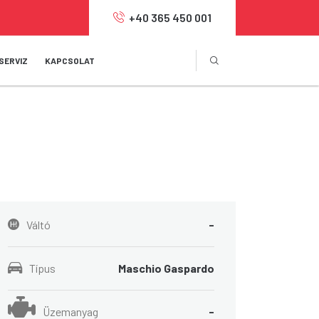
+40 365 450 001
SERVIZ
KAPCSOLAT
Váltó
-
Típus
Maschio Gaspardo
Üzemanyag
-