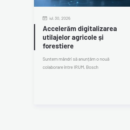
iul. 30, 2026
Accelerăm digitalizarea
utilajelor agricole și
forestiere
Suntem mândri să anunțăm o nouă
colaborare între IRUM, Bosch