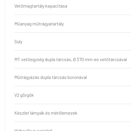
Vetőmagtartály kapacitása
Műanyag műtrágyatartály
Súly
MT vetőegység dupla tárcsás, Ø 370 mm-es vetőtárcsával
Műtrágyázás dupla tárcsás boronával
V2 görgők
Készlet lámpák és mérőlemezek
Hidraulikus sorjelző