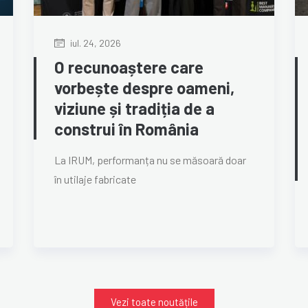
iul. 24, 2026
O recunoaștere care
vorbește despre oameni,
viziune și tradiția de a
construi în România
La IRUM, performanța nu se măsoară doar
în utilaje fabricate
Vezi toate noutățile