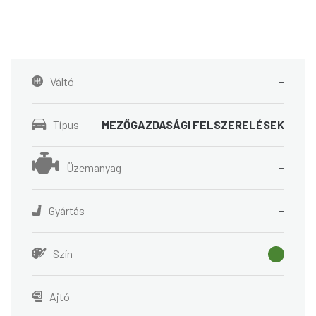
Váltó
-
Típus
MEZŐGAZDASÁGI FELSZERELÉSEK
Üzemanyag
-
Gyártás
-
Szín
Ajtó