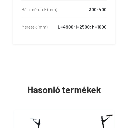
Bála méretek (mm)
300-400
Méretek (mm)
L=4900; l=2500; h=1600
Hasonló termékek