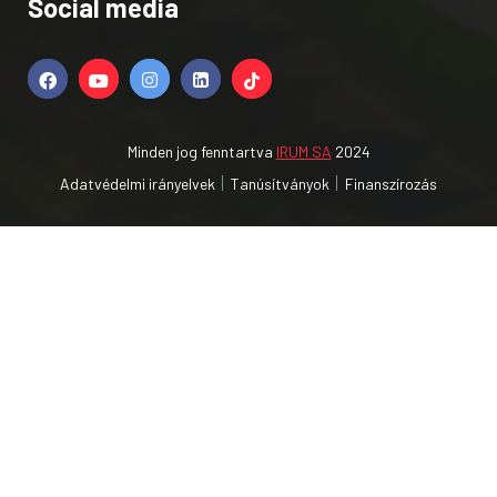
Social media
Minden jog fenntartva
IRUM SA
2024
Adatvédelmi irányelvek
Tanúsítványok
Finanszírozás