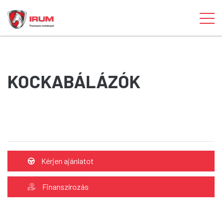
KOCKABÁLÁZÓK
Kérjen ajánlatot
Finanszírozás