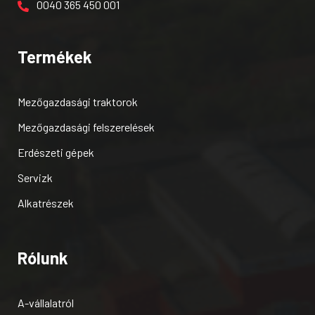
0040 365 450 001
Termékek
Mezőgazdasági traktorok
Mezőgazdasági felszerelések
Erdészeti gépek
Servizk
Alkatrészek
Rólunk
A-vállalatról