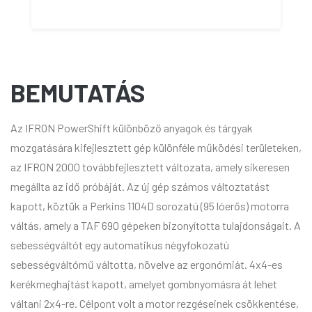
BEMUTATÁS
Az IFRON PowerShift különböző anyagok és tárgyak
mozgatására kifejlesztett gép különféle működési területeken,
az IFRON 2000 továbbfejlesztett változata, amely sikeresen
megállta az idő próbáját. Az új gép számos változtatást
kapott, köztük a Perkins 1104D sorozatú (95 lóerős) motorra
váltás, amely a TAF 690 gépeken bizonyította tulajdonságait. A
sebességváltót egy automatikus négyfokozatú
sebességváltómű váltotta, növelve az ergonómiát. 4x4-es
kerékmeghajtást kapott, amelyet gombnyomásra át lehet
váltani 2x4-re. Célpont volt a motor rezgéseinek csökkentése,