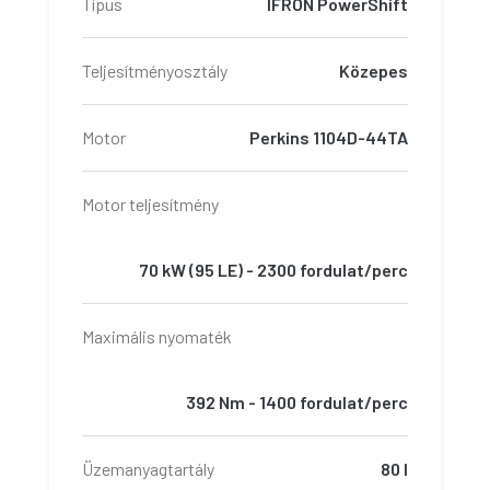
Típus
IFRON PowerShift
Teljesítményosztály
Közepes
Motor
Perkins 1104D-44TA
Motor teljesítmény
70 kW (95 LE) - 2300 fordulat/perc
Maximális nyomaték
392 Nm - 1400 fordulat/perc
Üzemanyagtartály
80 l