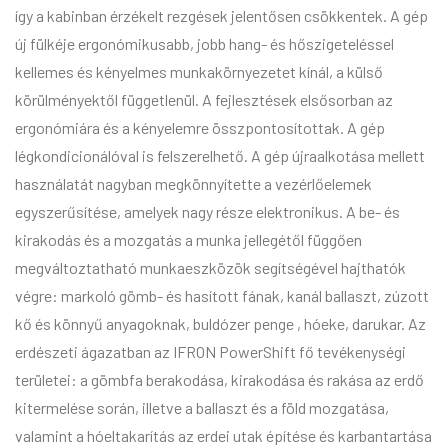
így a kabinban érzékelt rezgések jelentősen csökkentek. A gép
új fülkéje ergonómikusabb, jobb hang- és hőszigeteléssel
kellemes és kényelmes munkakörnyezetet kínál, a külső
körülményektől függetlenül. A fejlesztések elsősorban az
ergonómiára és a kényelemre összpontosítottak. A gép
légkondicionálóval is felszerelhető. A gép újraalkotása mellett
használatát nagyban megkönnyítette a vezérlőelemek
egyszerűsítése, amelyek nagy része elektronikus. A be- és
kirakodás és a mozgatás a munka jellegétől függően
megváltoztatható munkaeszközök segítségével hajthatók
végre: markoló gömb- és hasított fának, kanál ballaszt, zúzott
kő és könnyű anyagoknak, buldózer penge , hóeke, darukar. Az
erdészeti ágazatban az IFRON PowerShift fő tevékenységi
területei: a gömbfa berakodása, kirakodása és rakása az erdő
kitermelése során, illetve a ballaszt és a föld mozgatása,
valamint a hóeltakarítás az erdei utak építése és karbantartása