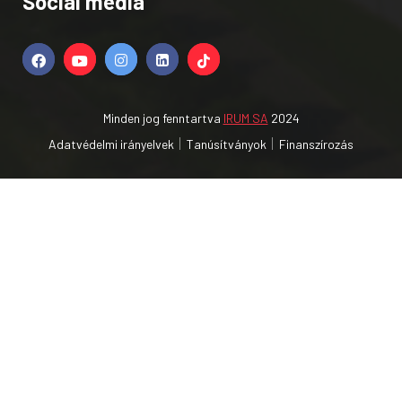
Social media
Minden jog fenntartva
IRUM SA
2024
Adatvédelmi irányelvek
Tanúsítványok
Finanszírozás