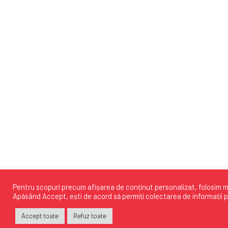
Pentru scopuri precum afișarea de conținut personalizat, folosim mo
Apăsând
Accept
, ești de acord să permiți colectarea de informații p
Accept toate
Refuz toate