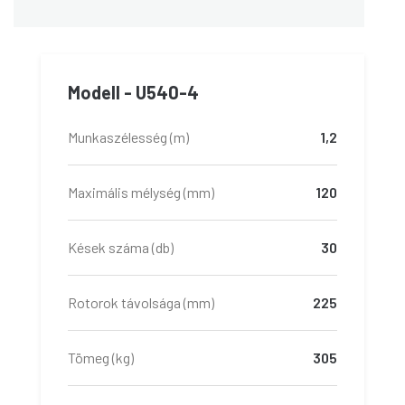
Modell - U540-4
Munkaszélesség (m)
1,2
Maximális mélység (mm)
120
Kések száma (db)
30
Rotorok távolsága (mm)
225
Tömeg (kg)
305