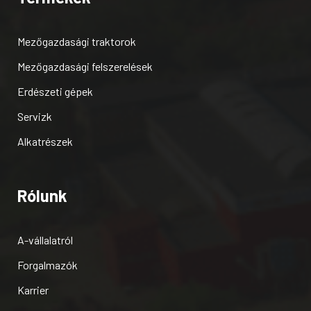
Mezőgazdasági traktorok
Mezőgazdasági felszerelések
Erdészeti gépek
Servizk
Alkatrészek
Rólunk
A-vállalatról
Forgalmazók
Karrier