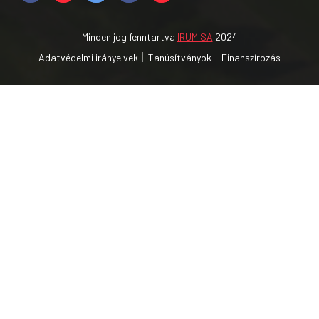
Minden jog fenntartva
IRUM SA
2024
Adatvédelmi irányelvek
Tanúsítványok
Finanszírozás