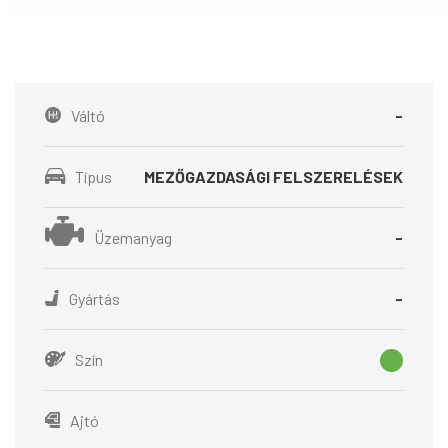
Váltó
-
Típus
MEZŐGAZDASÁGI FELSZERELÉSEK
Üzemanyag
-
Gyártás
-
Szín
Ajtó