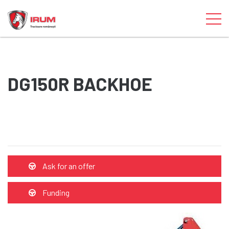
DG150R BACKHOE
Ask for an offer
Funding