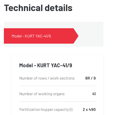
Technical details
Model - KURT YAC-41/9
Model - KURT YAC-41/9
Number of rows / work sections
8R / 9
Number of working organs
41
Fertilization hopper capacity (l)
2 x 490