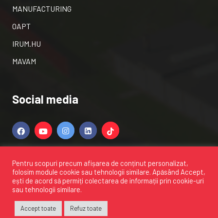
MANUFACTURING
OAPT
IRUM.HU
MAVAM
Social media
Pentru scopuri precum afișarea de conținut personalizat,
folosim module cookie sau tehnologii similare. Apăsând
Accept
,
ești de acord să permiți colectarea de informații prin cookie-uri
sau tehnologii similare.
Toate drepturile rezervate
IRUM SA
2026
Accept toate
Refuz toate
Politica de confidentialitate
Certificari
Finantare