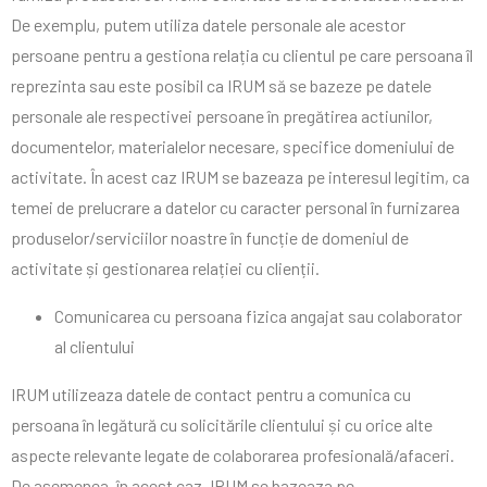
De exemplu, putem utiliza datele personale ale acestor
persoane pentru a gestiona relația cu clientul pe care persoana îl
reprezinta sau este posibil ca IRUM să se bazeze pe datele
personale ale respectivei persoane în pregătirea actiunilor,
documentelor, materialelor necesare, specifice domeniului de
activitate. În acest caz IRUM se bazeaza pe interesul legitim, ca
temei de prelucrare a datelor cu caracter personal în furnizarea
produselor/serviciilor noastre în funcție de domeniul de
activitate și gestionarea relației cu clienții.
Comunicarea cu persoana fizica angajat sau colaborator
al clientului
IRUM utilizeaza datele de contact pentru a comunica cu
persoana în legătură cu solicitările clientului și cu orice alte
aspecte relevante legate de colaborarea profesională/afaceri.
De asemenea, în acest caz, IRUM se bazeaza pe