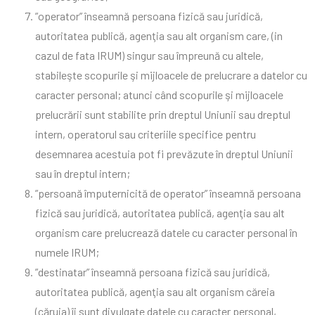
”operator” înseamnă persoana fizică sau juridică,
autoritatea publică, agenţia sau alt organism care, (in
cazul de fata IRUM) singur sau împreună cu altele,
stabileşte scopurile şi mijloacele de prelucrare a datelor cu
caracter personal; atunci când scopurile şi mijloacele
prelucrării sunt stabilite prin dreptul Uniunii sau dreptul
intern, operatorul sau criteriile specifice pentru
desemnarea acestuia pot fi prevăzute în dreptul Uniunii
sau în dreptul intern;
”persoană împuternicită de operator” înseamnă persoana
fizică sau juridică, autoritatea publică, agenţia sau alt
organism care prelucrează datele cu caracter personal în
numele IRUM;
”destinatar” înseamnă persoana fizică sau juridică,
autoritatea publică, agenţia sau alt organism căreia
(căruia) îi sunt divulgate datele cu caracter personal,