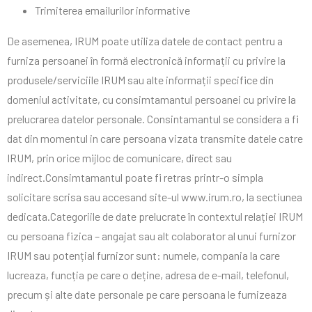
Trimiterea emailurilor informative
De asemenea, IRUM poate utiliza datele de contact pentru a
furniza persoanei în formă electronică informații cu privire la
produsele/serviciile IRUM sau alte informații specifice din
domeniul activitate, cu consimtamantul persoanei cu privire la
prelucrarea datelor personale. Consintamantul se considera a fi
dat din momentul in care persoana vizata transmite datele catre
IRUM, prin orice mijloc de comunicare, direct sau
indirect.Consimtamantul poate fi retras printr-o simpla
solicitare scrisa sau accesand site-ul www.irum.ro, la sectiunea
dedicata.Categoriile de date prelucrate în contextul relației IRUM
cu persoana fizica – angajat sau alt colaborator al unui furnizor
IRUM sau potențial furnizor sunt: numele, compania la care
lucreaza, funcția pe care o deține, adresa de e-mail, telefonul,
precum și alte date personale pe care persoana le furnizeaza