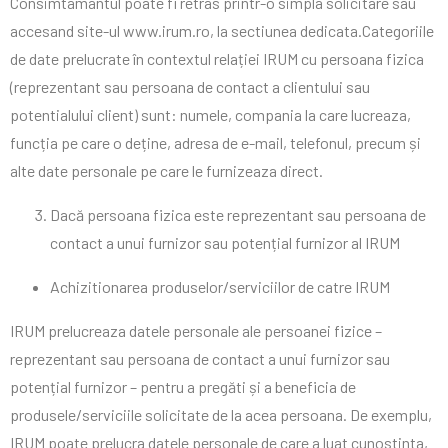
Consimtamantul poate fi retras printr-o simpla solicitare sau
accesand site-ul www.irum.ro, la sectiunea dedicata.Categoriile
de date prelucrate în contextul relației IRUM cu persoana fizica
(reprezentant sau persoana de contact a clientului sau
potentialului client) sunt: numele, compania la care lucreaza,
funcția pe care o deține, adresa de e-mail, telefonul, precum și
alte date personale pe care le furnizeaza direct.
Dacă persoana fizica este reprezentant sau persoana de
contact a unui furnizor sau potențial furnizor al IRUM
Achizitionarea produselor/serviciilor de catre IRUM
IRUM prelucreaza datele personale ale persoanei fizice –
reprezentant sau persoana de contact a unui furnizor sau
potențial furnizor – pentru a pregăti și a beneficia de
produsele/serviciile solicitate de la acea persoana. De exemplu,
IRUM poate prelucra datele personale de care a luat cunostinta,