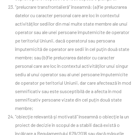
”prelucrare transfrontalieră” înseamnă: (a)fie prelucrarea
datelor cu caracter personal care are loc în contextul
activităţilor sediilor din mai multe state membre ale unui
operator sau ale unei persoane împuternicite de operator
pe teritoriul Uniunii, dacă operatorul sau persoana
împuternicită de operator are sedii în cel puţin două state
membre; sau (b)fie prelucrarea datelor cu caracter
personal care are loc în contextul activităţilor unui singur
sediu al unui operator sau al unei persoane împuternicite
de operator pe teritoriul Uniunii, dar care afectează în mod
semnificativ sau este susceptibilă de a afecta în mod
semnificativ persoane vizate din cel puţin două state
membre;
”obiecţie relevantă şi motivată” înseamnă o obiecţie la un
proiect de decizie în scopul de a stabili dacă există o
încălcare a Regulamentului 679/2016 sau dacă măsurile