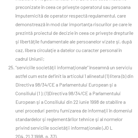
preconizate în ceea ce priveşte operatorul sau persoana
împuternicită de operator respectă regulamentul, care
demonstrează în mod clar importanţa riscurilor pe care le
prezintă proiectul de decizie în ceea ce priveşte drepturile
şi libertăţile fundamentale ale persoanelor vizate şi, după
caz, libera circulaţie a datelor cu caracter personal în
cadrul Uniunii;
”serviciile societăţii informaţionale” înseamnă un serviciu
astfel cum este definit la articolul 1 alineatul (1) litera (b) din
Directiva 98/34/CE a Parlamentului European şi a
Consiliului (1 ); (1)Directiva 98/34/CE a Parlamentului
European şi a Consiliului din 22 iunie 1998 de stabilire a
unei proceduri pentru furnizarea de informaţii în domeniul
standardelor şi reglementărilor tehnice şi al normelor
privind serviciile societăţii informaţionale (JO L
204, 21.7.1998, p. 37).