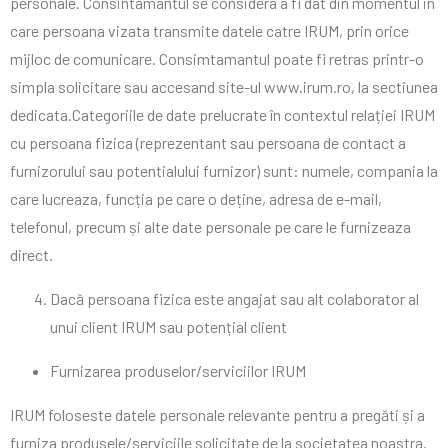
personale. Consintamantul se considera a fi dat din momentul in
care persoana vizata transmite datele catre IRUM, prin orice
mijloc de comunicare. Consimtamantul poate fi retras printr-o
simpla solicitare sau accesand site-ul www.irum.ro, la sectiunea
dedicata.Categoriile de date prelucrate în contextul relației IRUM
cu persoana fizica (reprezentant sau persoana de contact a
furnizorului sau potentialului furnizor) sunt: numele, compania la
care lucreaza, funcția pe care o deține, adresa de e-mail,
telefonul, precum și alte date personale pe care le furnizeaza
direct.
Dacă persoana fizica este angajat sau alt colaborator al
unui client IRUM sau potențial client
Furnizarea produselor/serviciilor IRUM
IRUM foloseste datele personale relevante pentru a pregăti și a
furniza produsele/serviciile solicitate de la societatea noastra.