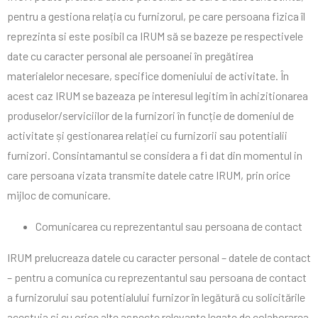
pentru a gestiona relația cu furnizorul, pe care persoana fizica îl
reprezinta si este posibil ca IRUM să se bazeze pe respectivele
date cu caracter personal ale persoanei în pregătirea
materialelor necesare, specifice domeniului de activitate. În
acest caz IRUM se bazeaza pe interesul legitim în achizitionarea
produselor/serviciilor de la furnizori în funcție de domeniul de
activitate și gestionarea relației cu furnizorii sau potentialii
furnizori. Consintamantul se considera a fi dat din momentul in
care persoana vizata transmite datele catre IRUM, prin orice
mijloc de comunicare.
Comunicarea cu reprezentantul sau persoana de contact
IRUM prelucreaza datele cu caracter personal – datele de contact
– pentru a comunica cu reprezentantul sau persoana de contact
a furnizorului sau potentialului furnizor în legătură cu solicitările
acestuia și cu orice alte aspecte relevante legate de colaborarea