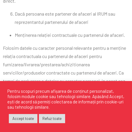
direct.
Dacă persoana este partener de afaceri al IRUM sau
reprezentantul partenerului de afaceri
Menținerea relației contractuale cu partenerul de afaceri.
Folosim datele cu caracter personal relevante pentru a menține
relația contractuala cu partenerul de afaceri pentru
furnizarea/livrarea/prestarea/achizitionarea
serviciilor/produselor contractate cu partenerul de afaceri. Ca
temei de prelucrare a datelor cu caracter personal, in acest caz
IRUM se bazeaza pe consimtamantul partenerului de afaceri și
Pentru scopuri precum afișarea de conținut personalizat,
folosim module cookie sau tehnologii similare. Apăsând
Accept
,
pe interesul legitim în
ești de acord să permiți colectarea de informații prin cookie-uri
furnizarea/livrarea/prestarea/achizitionarea
sau tehnologii similare.
serviciilor/produselor în funcție de domeniul specific de
Accept toate
Refuz toate
activitate și gestionarea relației de afaceri. Consintamantul se
considera a fi dat din momentul in care persoana vizata