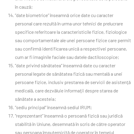
în cauză;
”date biometrice” înseamnă orice date cu caracter
personal care rezultă în urma unor tehnici de prelucrare
specifice referitoare la caracteristicile fizice, fiziologice
sau comportamentale ale unei persoane fizice care permit
sau confirmă identificarea unică a respectivei persoane,
cum ar fi imaginile faciale sau datele dactiloscopice;
”date privind sănătatea” înseamnă date cu caracter
personal legate de sănătatea fizică sau mentală a unei
persoane fizice, inclusiv prestarea de servicii de asistenţă
medicală, care dezvăluie informaţii despre starea de
sănătate a acesteia;
”sediu principal” înseamnă sediul IRUM;
”reprezentant” înseamnă o persoană fizică sau juridică
stabilită în Uniune, desemnată în scris de către operator
sau persoana împuternicită de operator în temeiul