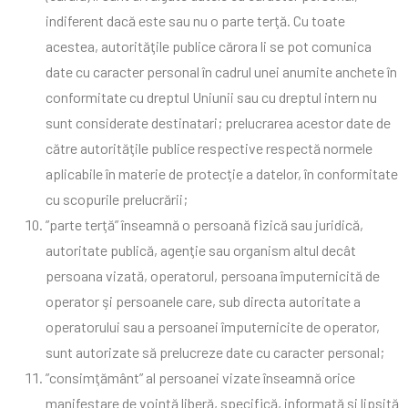
indiferent dacă este sau nu o parte terţă. Cu toate
acestea, autorităţile publice cărora li se pot comunica
date cu caracter personal în cadrul unei anumite anchete în
conformitate cu dreptul Uniunii sau cu dreptul intern nu
sunt considerate destinatari; prelucrarea acestor date de
către autorităţile publice respective respectă normele
aplicabile în materie de protecţie a datelor, în conformitate
cu scopurile prelucrării;
”parte terţă” înseamnă o persoană fizică sau juridică,
autoritate publică, agenţie sau organism altul decât
persoana vizată, operatorul, persoana împuternicită de
operator şi persoanele care, sub directa autoritate a
operatorului sau a persoanei împuternicite de operator,
sunt autorizate să prelucreze date cu caracter personal;
”consimţământ” al persoanei vizate înseamnă orice
manifestare de voinţă liberă, specifică, informată şi lipsită