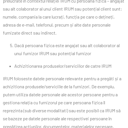
prelucrate în contextul relației IRUM cu persoana fizica – angajat
sau alt colaborator al unui client IRUM sau potențial client sunt:
numele, compania la care lucrați, funcția pe care o dețineți,
adresa de e-mail, telefonul, precum și alte date personale
furnizate direct sau indirect.
Dacă persoana fizica este angajat sau alt colaborator al
unui furnizor IRUM sau potențial furnizor
Achizitionarea produselor/serviciilor de catre IRUM
IRUM foloseste datele personale relevante pentru a pregăti și a
achizitiona produsele/serviciile de la furnizori. De exemplu,
putem utiliza datele personale ale acestor persoane pentru a
gestiona relația cu furnizorul pe care persoana fizica îl
reprezinta (sub diverse modalitati) sau este posibil ca IRUM să
se bazeze pe datele personale ale respectivei persoane în
pregătirea actiunilor, documentelor, materialelor necesare,