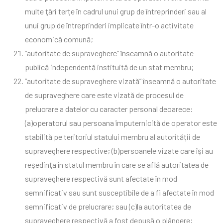
multe ţări terţe în cadrul unui grup de întreprinderi sau al
unui grup de întreprinderi implicate într-o activitate
economică comună;
”autoritate de supraveghere” înseamnă o autoritate
publică independentă instituită de un stat membru;
”autoritate de supraveghere vizată” înseamnă o autoritate
de supraveghere care este vizată de procesul de
prelucrare a datelor cu caracter personal deoarece:
(a)operatorul sau persoana împuternicită de operator este
stabilită pe teritoriul statului membru al autorităţii de
supraveghere respective; (b)persoanele vizate care îşi au
reşedinţa în statul membru în care se află autoritatea de
supraveghere respectivă sunt afectate în mod
semnificativ sau sunt susceptibile de a fi afectate în mod
semnificativ de prelucrare; sau (c)la autoritatea de
supraveghere respectivă a fost depusă o plângere;