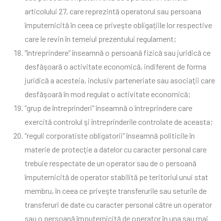
articolului 27, care reprezintă operatorul sau persoana
împuternicită în ceea ce priveşte obligaţiile lor respective
care le revin în temeiul prezentului regulament;
”întreprindere” înseamnă o persoană fizică sau juridică ce
desfăşoară o activitate economică, indiferent de forma
juridică a acesteia, inclusiv parteneriate sau asociaţii care
desfăşoară în mod regulat o activitate economică;
”grup de întreprinderi” înseamnă o întreprindere care
exercită controlul şi întreprinderile controlate de aceasta;
”reguli corporatiste obligatorii” înseamnă politicile în
materie de protecţie a datelor cu caracter personal care
trebuie respectate de un operator sau de o persoană
împuternicită de operator stabilită pe teritoriul unui stat
membru, în ceea ce priveşte transferurile sau seturile de
transferuri de date cu caracter personal către un operator
sau o persoană împuternicită de operator în una sau mai