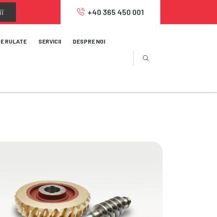
ii
+40 365 450 001
JE RULATE
SERVICII
DESPRE NOI