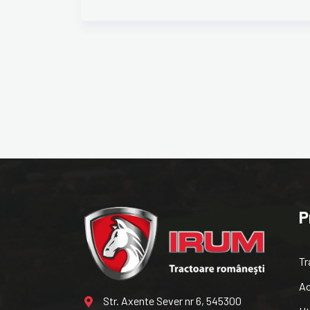
P
Tr
Ac
Str. Axente Sever nr 6, 545300