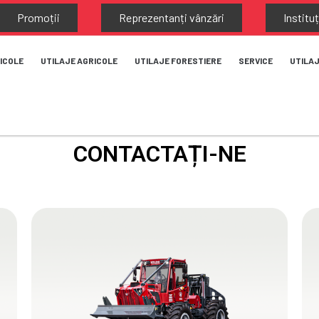
Promoții
Reprezentanți vânzări
Instituț
ICOLE
UTILAJE AGRICOLE
UTILAJE FORESTIERE
SERVICE
UTILA
CONTACTAȚI-NE