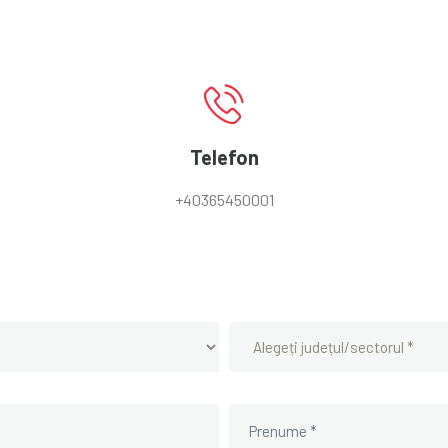
Telefon
+40365450001
Alegeți județul/sectorul *