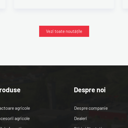
Vezi toate noutățile
roduse
Despre noi
actoare agricole
Despre companie
cesorii agricole
Dealeri