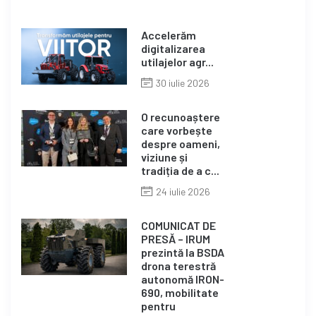
Accelerăm
digitalizarea
utilajelor agr...
30 iulie 2026
O recunoaștere
care vorbește
despre oameni,
viziune și
tradiția de a c...
24 iulie 2026
COMUNICAT DE
PRESĂ – IRUM
prezintă la BSDA
drona terestră
autonomă IRON-
690, mobilitate
pentru