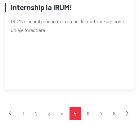
Internship la IRUM!
IRUM, singurul producător român de tractoare agricole și
utilaje forestiere
1
2
3
4
5
6
7
8