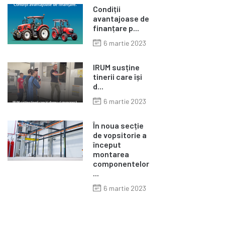
Condiții
avantajoase de
finanțare p...
6 martie 2023
IRUM susține
tinerii care își
d...
6 martie 2023
În noua secție
de vopsitorie a
început
montarea
componentelor
...
6 martie 2023