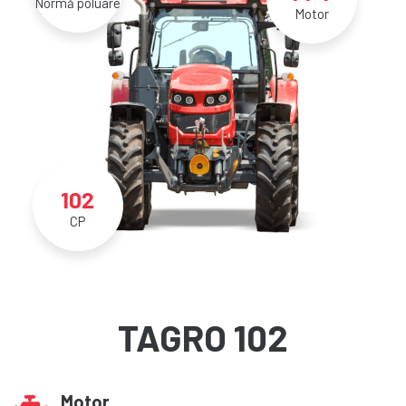
Normă poluare
Motor
102
CP
TAGRO 102
Motor