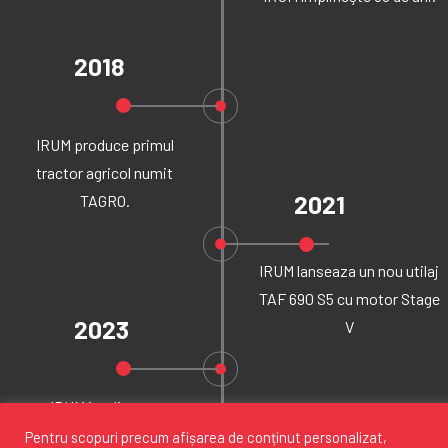
2018
IRUM produce primul
tractor agricol numit
2021
TAGRO.
IRUM lanseaza un nou utilaj
TAF 690 S5 cu motor Stage
2023
V
IRUM implineste
70 de ani de existenta
Pentru scopuri precum afișarea de conținut personalizat,