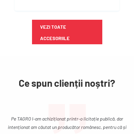
VEZI TOATE
ACCESORIILE
Ce spun clienții noștri?
r
Am ales TAGRO după ce am studiat piața, după ce ne-am f
 și
o idee ce am putea achiziționa și ne-am orientat către ac