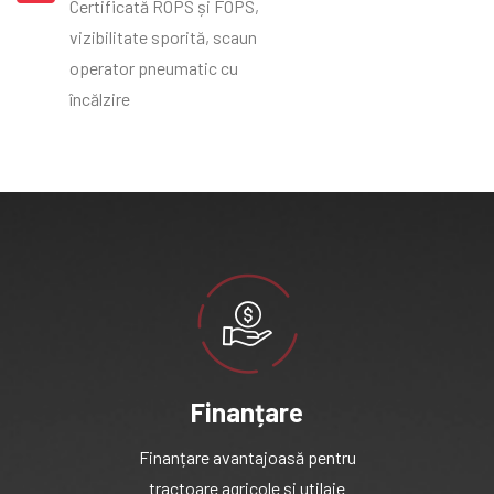
Certificată ROPS și FOPS,
vizibilitate sporită, scaun
operator pneumatic cu
încălzire
Finanțare
Finanțare avantajoasă pentru
tractoare agricole și utilaje