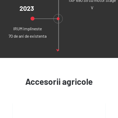
TAF 690 S5 cu motor Stage
2023
V
IRUM implineste
70 de ani de existenta
⮟
Accesorii agricole